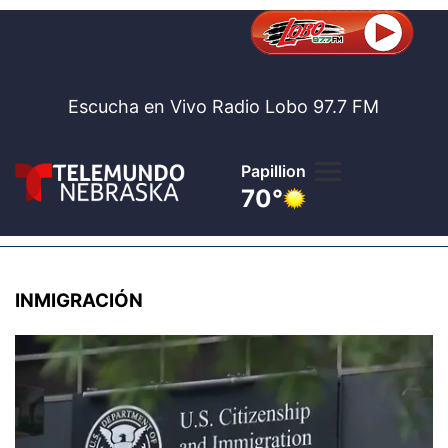
Escucha en Vivo Radio Lobo 97.7 FM
Papillion
70°
Lobo 97.
Noticia
INMIGRACIÓN
Te
Bolsa de 
Concurso
Internaci