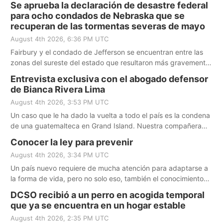
Se aprueba la declaración de desastre federal
para ocho condados de Nebraska que se
recuperan de las tormentas severas de mayo
August 4th 2026, 6:36 PM UTC
Fairbury y el condado de Jefferson se encuentran entre las
zonas del sureste del estado que resultaron más gravemente
afectadas por tormentas severas sin precedentes.
Entrevista exclusiva con el abogado defensor
de Bianca Rivera Lima
August 4th 2026, 3:53 PM UTC
Un caso que le ha dado la vuelta a todo el país es la condena
de una guatemalteca en Grand Island. Nuestra compañera
Verónica Sandoval realizó una entrevista exclusiva con su
Conocer la ley para prevenir
abogado y aquí está su historia.
August 4th 2026, 3:34 PM UTC
Un país nuevo requiere de mucha atención para adaptarse a
la forma de vida, pero no solo eso, también el conocimiento
de la ley es prevención. El abogado Nedu Igbokwe nos
DCSO recibió a un perro en acogida temporal
comparte información primordial.
que ya se encuentra en un hogar estable
August 4th 2026, 2:35 PM UTC