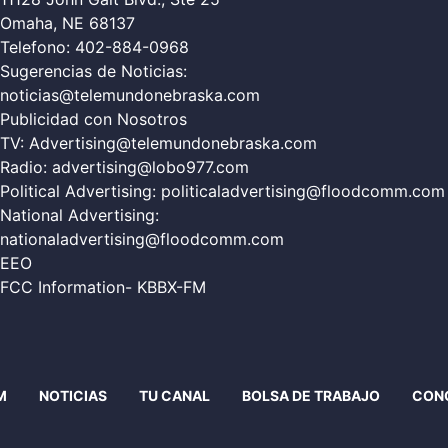
Omaha, NE 68137
Telefono:
402-884-0968
Sugerencias de Noticias:
noticias@telemundonebraska.com
Publicidad con Nosotros
TV:
Advertising@telemundonebraska.com
Radio:
advertising@lobo977.com
Political Advertising:
politicaladvertising@floodcomm.com
National Advertising:
nationaladvertising@floodcomm.com
EEO
FCC Information- KBBX-FM
M
NOTICIAS
TU CANAL
BOLSA DE TRABAJO
CON