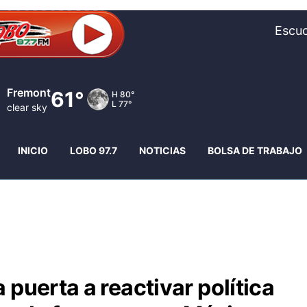
Escuc
Fremont
61°
H
80°
L
77°
clear sky
INICIO
LOBO 97.7
NOTICIAS
BOLSA DE TRABAJO
 puerta a reactivar política