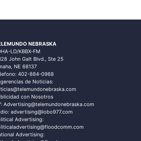
ELEMUNDO NEBRASKA
OHA-LD/KBBX-FM
128 John Galt Blvd., Ste 25
aha, NE 68137
lefono:
402-884-0968
gerencias de Noticias:
ticias@telemundonebraska.com
blicidad con Nosotros
V:
Advertising@telemundonebraska.com
dio:
advertising@lobo977.com
litical Advertising:
liticaladvertising@floodcomm.com
tional Advertising: