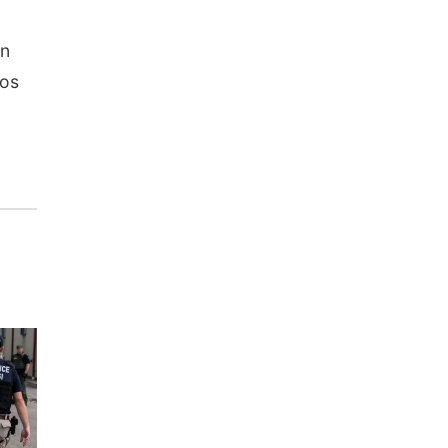
an
tos