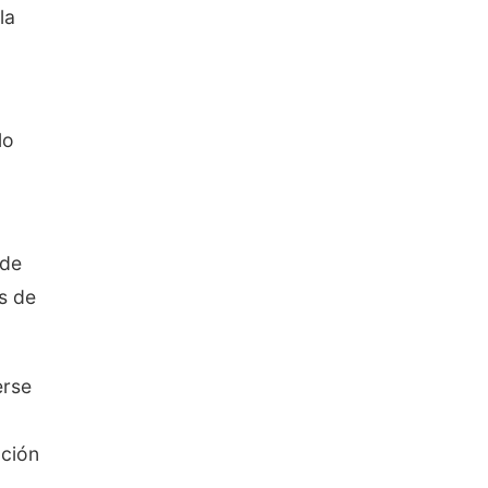
la
lo
 de
s de
erse
cción