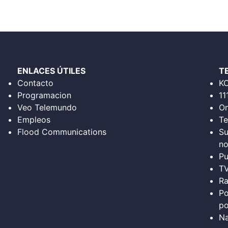
ENLACES ÚTILES
T
Contacto
K
Programacion
11
Veo Telemundo
Om
Empleos
Te
Flood Communications
Su
no
Pu
T
Ra
Po
po
Na