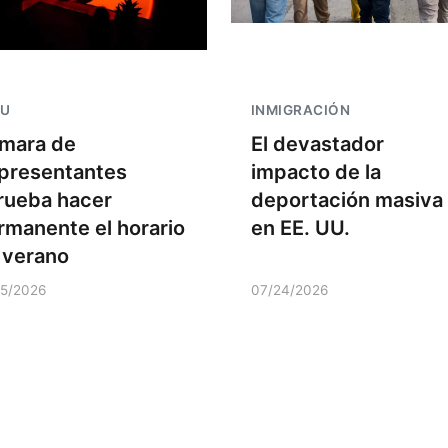
UU
INMIGRACIÓN
mara de
El devastador
presentantes
impacto de la
rueba hacer
deportación masiva
rmanente el horario
en EE. UU.
 verano
15/2026
07/24/2026