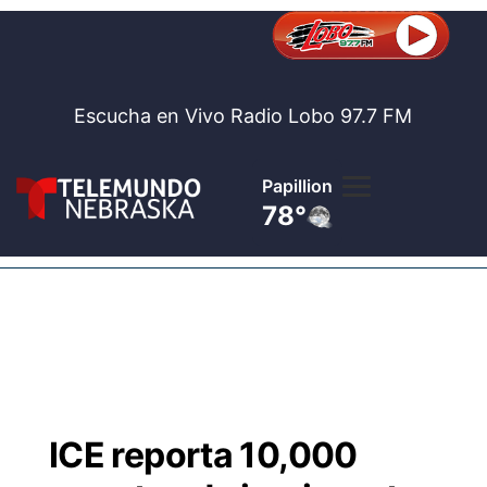
Escucha en Vivo Radio Lobo 97.7 FM
Papillion
78°
Lobo 97.
Noticia
Te
Bolsa de 
Concurso
ICE reporta 10,000
Internaci