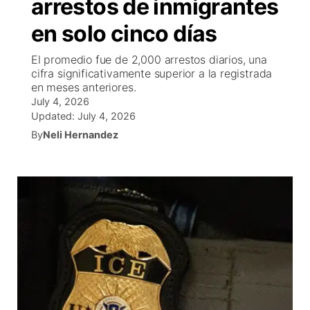
arrestos de inmigrantes
R
Tu cana
N
Cor
c
en solo cinco días
Progr
El tiemp
EEU
El promedio fue de 2,000 arrestos diarios, una
Rusi
cifra significativamente superior a la registrada
Veo te
Cance
Co
en meses anteriores.
July 4, 2026
Updated:
July 4, 2026
Entrete
Region
By
Neli Hernandez
Est
D
Inm
Bienveni
de