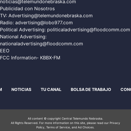
noticias@telemundonebraska.com
Publicidad con Nosotros
TV:
Advertising@telemundonebraska.com
Radio:
advertising@lobo977.com
Political Advertising:
politicaladvertising@floodcomm.com
National Advertising:
nationaladvertising@floodcomm.com
EEO
FCC Information- KBBX-FM
M
NOTICIAS
TU CANAL
BOLSA DE TRABAJO
CON
All content © copyright Central Telemundo Nebraska.
All Rights Reserved. For more information on this site, please read our
Privacy
Policy
, Terms of Service, and Ad Choices.