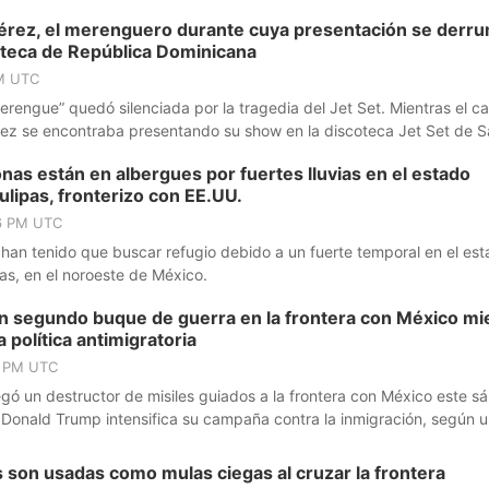
érez, el merenguero durante cuya presentación se derru
oteca de República Dominicana
PM UTC
erengue” quedó silenciada por la tragedia del Jet Set. Mientras el c
z se encontraba presentando su show en la discoteca Jet Set de S
as están en albergues por fuertes lluvias en el estado
ipas, fronterizo con EE.UU.
26 PM UTC
han tenido que buscar refugio debido a un fuerte temporal en el es
as, en el noroeste de México.
un segundo buque de guerra en la frontera con México mi
a política antimigratoria
7 PM UTC
gó un destructor de misiles guiados a la frontera con México este s
 Donald Trump intensifica su campaña contra la inmigración, según 
 del Comando Norte de EE.UU.
son usadas como mulas ciegas al cruzar la frontera