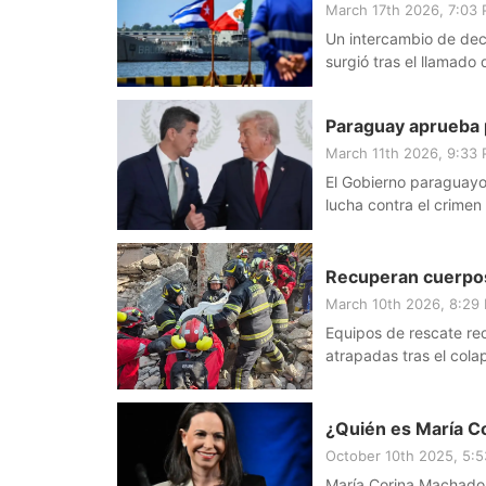
March 17th 2026, 7:03
Un intercambio de dec
surgió tras el llamad
al pueblo cubano.
Paraguay aprueba p
March 11th 2026, 9:33
El Gobierno paraguayo 
lucha contra el crimen
Recuperan cuerpos 
March 10th 2026, 8:29
Equipos de rescate re
atrapadas tras el cola
México.
¿Quién es María C
October 10th 2025, 5:
María Corina Machado,