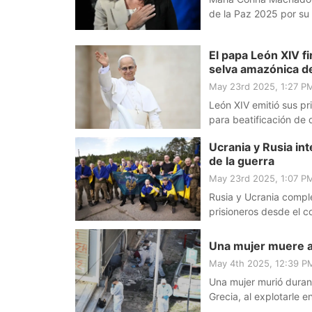
de la Paz 2025 por su 
resistencia al gobiern
El papa León XIV f
selva amazónica d
May 23rd 2025, 1:27 P
León XIV emitió sus p
para beatificación de 
Arango Velásquez, ase
Ucrania y Rusia in
de la guerra
May 23rd 2025, 1:07 P
Rusia y Ucrania comple
prisioneros desde el c
Una mujer muere al
May 4th 2025, 12:39 
Una mujer murió duran
Grecia, al explotarle 