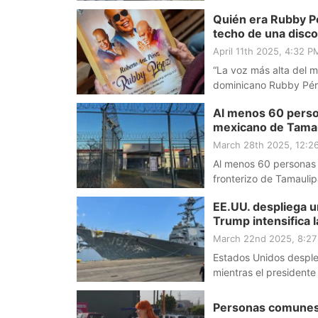
Quién era Rubby P
techo de una disc
April 11th 2025, 4:32 
“La voz más alta del m
dominicano Rubby Pére
Domingo.
Al menos 60 person
mexicano de Tamaul
March 28th 2025, 12:
Al menos 60 personas 
fronterizo de Tamaulip
EE.UU. despliega 
Trump intensifica l
March 22nd 2025, 8:2
Estados Unidos desple
mientras el presidente
comunicado de prensa
Personas comunes 