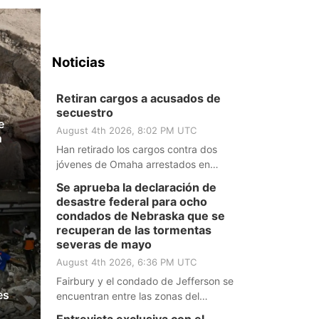
Noticias
Retiran cargos a acusados de
secuestro
e
August 4th 2026, 8:02 PM UTC
n
Han retirado los cargos contra dos
jóvenes de Omaha arrestados en
relación al caso de secuestro de dos
Se aprueba la declaración de
menores. Le ampliamos los detalles a
desastre federal para ocho
continuación
condados de Nebraska que se
recuperan de las tormentas
severas de mayo
August 4th 2026, 6:36 PM UTC
Fairbury y el condado de Jefferson se
es
encuentran entre las zonas del
sureste del estado que resultaron