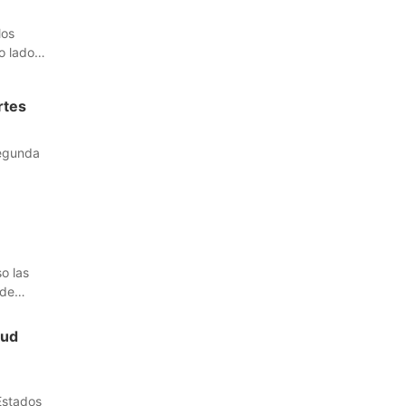
los
o lado.
rtes
segunda
o las
 de
tud
 Estados