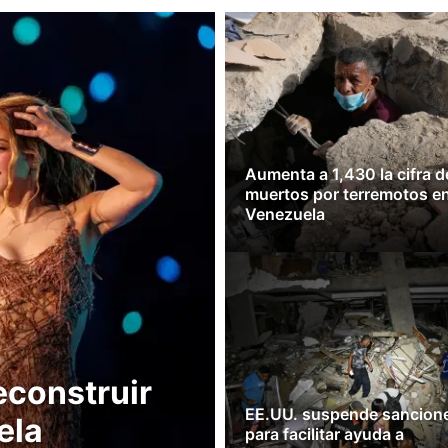
Aumenta a 1,430 la cifra d
muertos por terremotos e
Venezuela
econstruir
EE.UU. suspende sancion
ela
para facilitar ayuda a