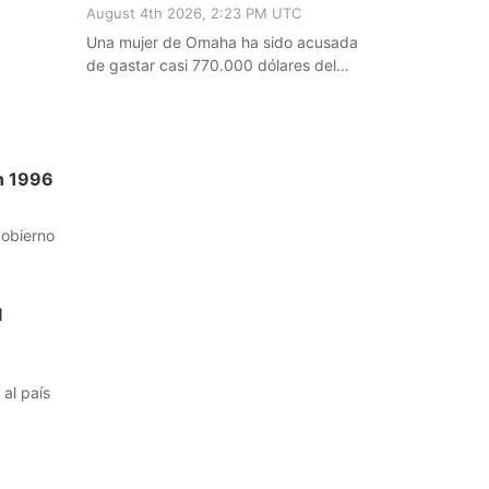
August 4th 2026, 2:23 PM UTC
Una mujer de Omaha ha sido acusada
de gastar casi 770.000 dólares del
dinero de su padre.
en 1996
gobierno
l
al país