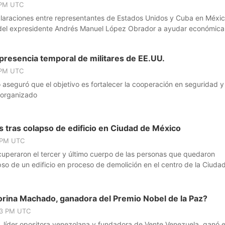
 PM UTC
laraciones entre representantes de Estados Unidos y Cuba en Méxi
o del expresidente Andrés Manuel López Obrador a ayudar económic
resencia temporal de militares de EE.UU.
 PM UTC
aseguró que el objetivo es fortalecer la cooperación en seguridad y 
 organizado
tras colapso de edificio en Ciudad de México
 PM UTC
cuperaron el tercer y último cuerpo de las personas que quedaron
pso de un edificio en proceso de demolición en el centro de la Ciuda
orina Machado, ganadora del Premio Nobel de la Paz?
53 PM UTC
 líder opositora venezolana y fundadora de Vente Venezuela, ganó e