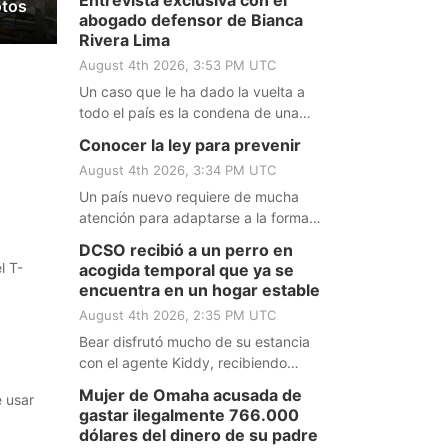
Entrevista exclusiva con el
otos
más gravemente afectadas por
abogado defensor de Bianca
tormentas severas sin precedentes.
Rivera Lima
August 4th 2026, 3:53 PM UTC
Un caso que le ha dado la vuelta a
todo el país es la condena de una
guatemalteca en Grand Island.
Conocer la ley para prevenir
Nuestra compañera Verónica
August 4th 2026, 3:34 PM UTC
Sandoval realizó una entrevista
exclusiva con su abogado y aquí está
Un país nuevo requiere de mucha
su historia.
atención para adaptarse a la forma
de vida, pero no solo eso, también el
DCSO recibió a un perro en
conocimiento de la ley es prevención.
l T-
acogida temporal que ya se
El abogado Nedu Igbokwe nos
encuentra en un hogar estable
comparte información primordial.
August 4th 2026, 2:35 PM UTC
Bear disfrutó mucho de su estancia
con el agente Kiddy, recibiendo
muchos mimos en la oficina y
Mujer de Omaha acusada de
e usar
acompañando al sheriff en un viaje
gastar ilegalmente 766.000
familiar de campamento durante el fin
dólares del dinero de su padre
de semana.