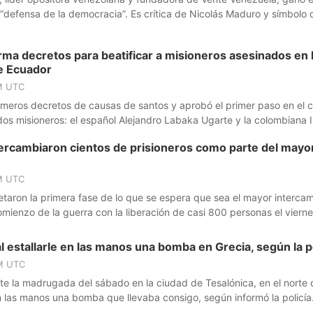
“defensa de la democracia”. Es crítica de Nicolás Maduro y símbolo 
o chavista en Venezuela.
irma decretos para beatificar a misioneros asesinados en 
e Ecuador
M UTC
rimeros decretos de causas de santos y aprobó el primer paso en el 
dos misioneros: el español Alejandro Labaka Ugarte y la colombiana 
sinados en la selva de Ecuador.
tercambiaron cientos de prisioneros como parte del mayo
M UTC
taron la primera fase de lo que se espera que sea el mayor interca
omienzo de la guerra con la liberación de casi 800 personas el vierne
 estallarle en las manos una bomba en Grecia, según la po
PM UTC
te la madrugada del sábado en la ciudad de Tesalónica, en el norte 
en las manos una bomba que llevaba consigo, según informó la policía