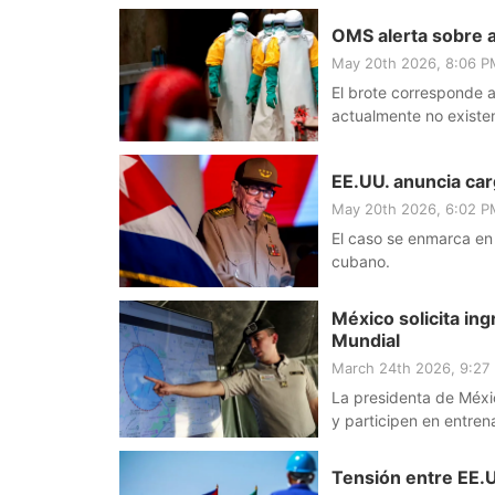
OMS alerta sobre a
May 20th 2026, 8:06 
El brote corresponde a
actualmente no existe
EE.UU. anuncia car
May 20th 2026, 6:02 
El caso se enmarca en
cubano.
México solicita in
Mundial
March 24th 2026, 9:2
La presidenta de Méxic
y participen en entren
Tensión entre EE.U