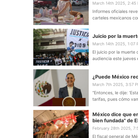
March 14th 2025, 2:45
Informes oficiales re
carteles mexicanos com
Jazive Pérez tiene el 
Juicio por la muer
March 14th 2025, 1:07
El juicio por la muert
audiencia este jueves 
¿Puede México red
March 7th 2025, 3:57 
“Entonces, le dije: ‘E
tarifas, pues cómo va
México?’”, expuso la m
México dice que en
bien fundada" de E
February 28th 2025, 7
El fiscal general de Mé