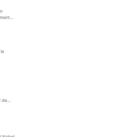
co
amente
la
d de
l Nobel