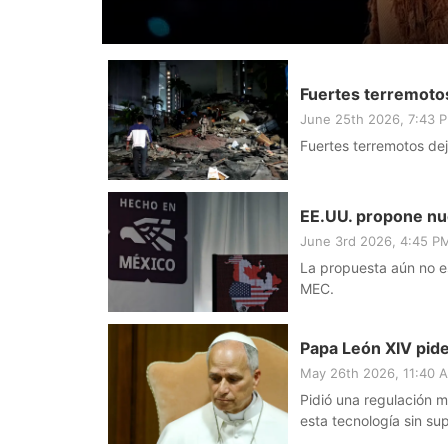
Fuertes terremoto
June 25th 2026, 7:43 
Fuertes terremotos de
EE.UU. propone nu
June 3rd 2026, 4:45 P
La propuesta aún no es
MEC.
Papa León XIV pide r
May 26th 2026, 11:40
Pidió una regulación má
esta tecnología sin sup