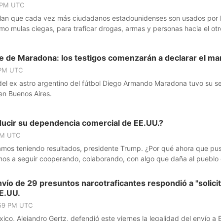
 PM UTC
velan que cada vez más ciudadanos estadounidenses son usados por 
o mulas ciegas, para traficar drogas, armas y personas hacia el otr
reporte.
te de Maradona: los testigos comenzarán a declarar el ma
 PM UTC
e del ex astro argentino del fútbol Diego Armando Maradona tuvo su 
en Buenos Aires.
ucir su dependencia comercial de EE.UU.?
PM UTC
stamos teniendo resultados, presidente Trump. ¿Por qué ahora que pus
mos a seguir cooperando, colaborando, con algo que daña al pueblo
andataria en su conferencia matutina.
vío de 29 presuntos narcotraficantes respondió a "solici
E.UU.
:59 PM UTC
xico, Alejandro Gertz, defendió este viernes la legalidad del envío a