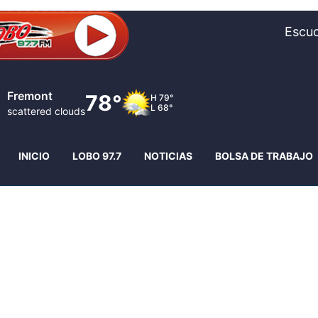
Escuc
Fremont
78°
H
79°
L
68°
scattered clouds
INICIO
LOBO 97.7
NOTICIAS
BOLSA DE TRABAJO