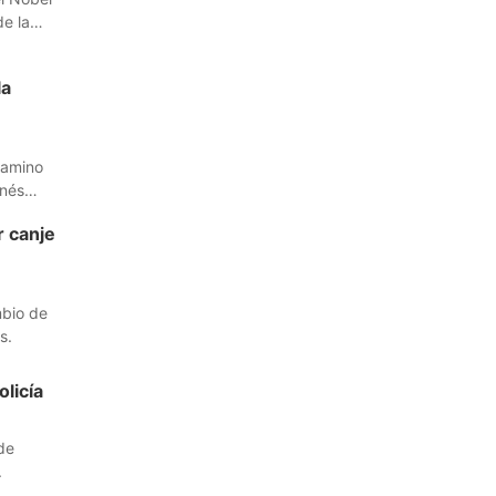
de la
la
camino
Inés
r canje
mbio de
s.
licía
de
.