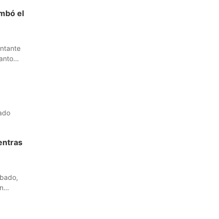
mbó el
antante
anto
tado
entras
ábado,
un