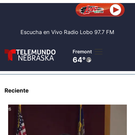
Escucha en Vivo Radio Lobo 97.7 FM
Fremont
64°
Lobo 97.
Noticia
Reciente
Te
Bolsa de 
Concurso
Internaci