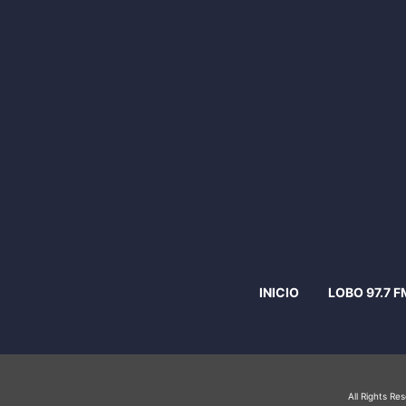
INICIO
LOBO 97.7 F
All Rights Re