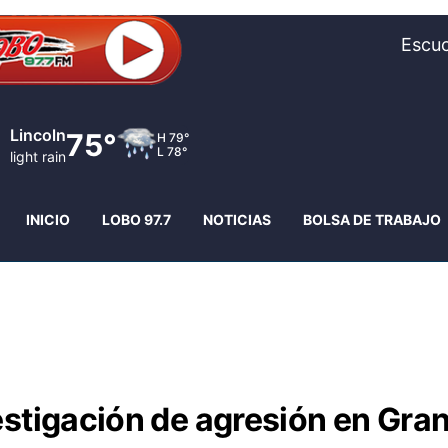
Escuc
Fremont
76°
H
77°
L
78°
moderate rain
INICIO
LOBO 97.7
NOTICIAS
BOLSA DE TRABAJO
estigación de agresión en Gra