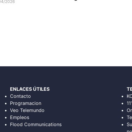
04/2026
ENLACES ÚTILES
T
Contacto
K
Programacion
11
Veo Telemundo
Om
Empleos
Te
Flood Communications
Su
no