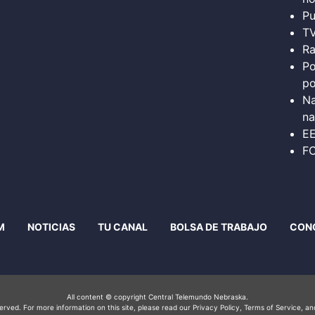
Pu
T
Ra
Po
po
Na
na
E
FC
M
NOTICIAS
TU CANAL
BOLSA DE TRABAJO
CON
All content © copyright Central Telemundo Nebraska.
served. For more information on this site, please read our
Privacy Policy
, Terms of Service, a