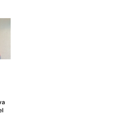
va
el