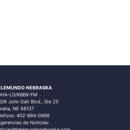
ELEMUNDO NEBRASKA
OHA-LD/KBBX-FM
128 John Galt Blvd., Ste 25
aha, NE 68137
lefono:
402-884-0968
gerencias de Noticias:
ticias@telemundonebraska.com