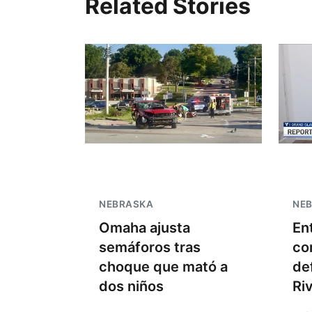
Related Stories
NEBRASKA
NE
Omaha ajusta
En
semáforos tras
co
choque que mató a
de
dos niños
Ri