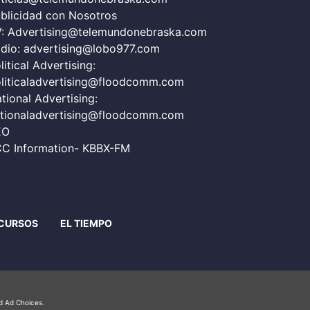
blicidad con Nosotros
V:
Advertising@telemundonebraska.com
dio:
advertising@lobo977.com
litical Advertising:
liticaladvertising@floodcomm.com
tional Advertising:
tionaladvertising@floodcomm.com
EO
C Information- KBBX-FM
CURSOS
EL TIEMPO
nd Ad Choices.