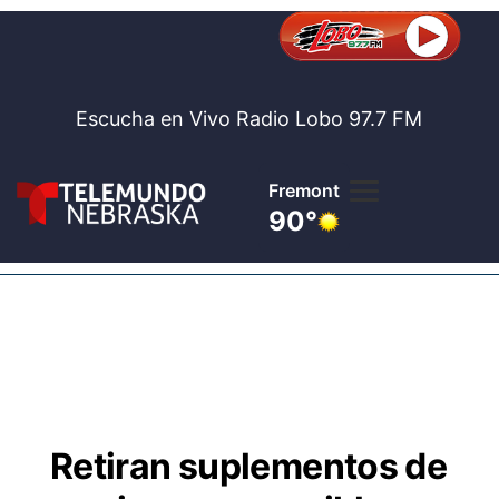
Escucha en Vivo Radio Lobo 97.7 FM
Fremont
90°
Lobo 97.
Noticia
Te
Bolsa de 
Concurso
Retiran suplementos de
Internaci