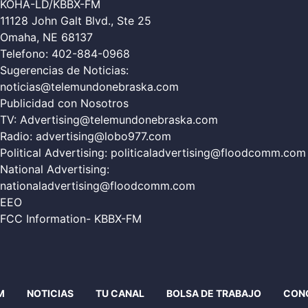
KOHA-LD/KBBX-FM
11128 John Galt Blvd., Ste 25
Omaha, NE 68137
Telefono:
402-884-0968
Sugerencias de Noticias:
noticias@telemundonebraska.com
Publicidad con Nosotros
TV:
Advertising@telemundonebraska.com
Radio:
advertising@lobo977.com
Political Advertising:
politicaladvertising@floodcomm.com
National Advertising:
nationaladvertising@floodcomm.com
EEO
FCC Information- KBBX-FM
M
NOTICIAS
TU CANAL
BOLSA DE TRABAJO
CON