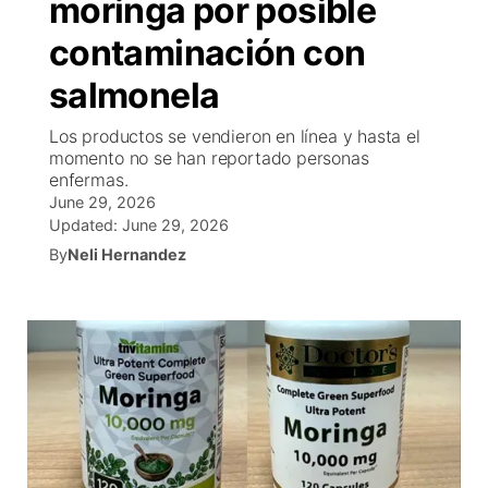
moringa por posible
R
Tu cana
N
Cor
co
contaminación con
Progr
El tiemp
EEU
salmonela
Rusia
Veo te
Cancel
Co
Los productos se vendieron en línea y hasta el
momento no se han reportado personas
enfermas.
Entrete
June 29, 2026
Region
Updated:
June 29, 2026
Est
D
By
Neli Hernandez
Inm
Bienveni
de