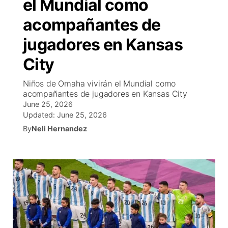
el Mundial como
R
Tu cana
N
Cor
co
acompañantes de
Progr
El tiemp
EEU
jugadores en Kansas
Rusia
Veo te
Cancel
Co
City
Niños de Omaha vivirán el Mundial como
Entrete
acompañantes de jugadores en Kansas City
Region
June 25, 2026
Est
Updated:
June 25, 2026
D
By
Neli Hernandez
Inm
Bienveni
de