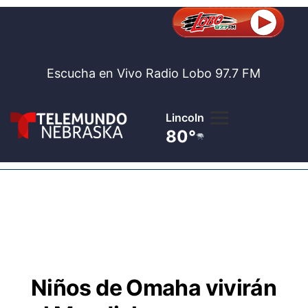
Escucha en Vivo Radio Lobo 97.7 FM
Fremont
80°
Lobo 97.
Noticia
Te
Bolsa de 
Concurso
Niños de Omaha vivirán
Internaci