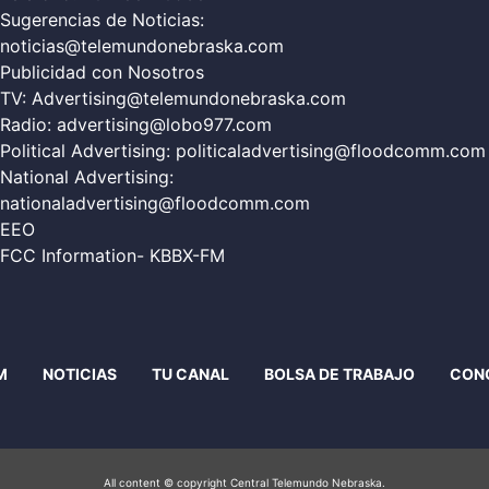
Sugerencias de Noticias:
noticias@telemundonebraska.com
Publicidad con Nosotros
TV:
Advertising@telemundonebraska.com
Radio:
advertising@lobo977.com
Political Advertising:
politicaladvertising@floodcomm.com
National Advertising:
nationaladvertising@floodcomm.com
EEO
FCC Information- KBBX-FM
M
NOTICIAS
TU CANAL
BOLSA DE TRABAJO
CON
All content © copyright Central Telemundo Nebraska.