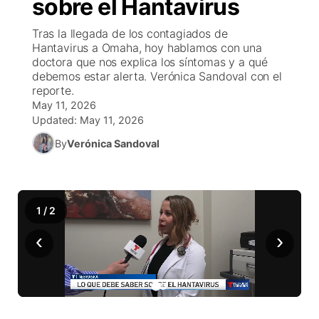
sobre el Hantavirus
Regl
Tu canal
Nebr
Corona
concu
Tras la llegada de los contagiados de
Programa
El tiempo
Hantavirus a Omaha, hoy hablamos con una
EEUU
Conf
doctora que nos explica los síntomas y a qué
Rusia-Uc
debemos estar alerta. Verónica Sandoval con el
Veo telem
Cancelac
Conta
Mé
Tir
reporte.
May 11, 2026
Updated:
May 11, 2026
Entretenim
Region:
By
Verónica Sandoval
Este
Depo
Ce
Inmigr
1
/
2
‹
›
Bienvenido a
de se