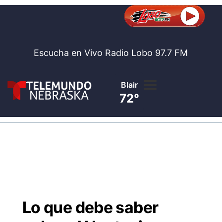
Escucha en Vivo Radio Lobo 97.7 FM
Blair
In
72°
Lobo 97.7
Al
Noticias
Telem
Bolsa de trab
Not
Concursos
Lo que debe saber
Internaciona