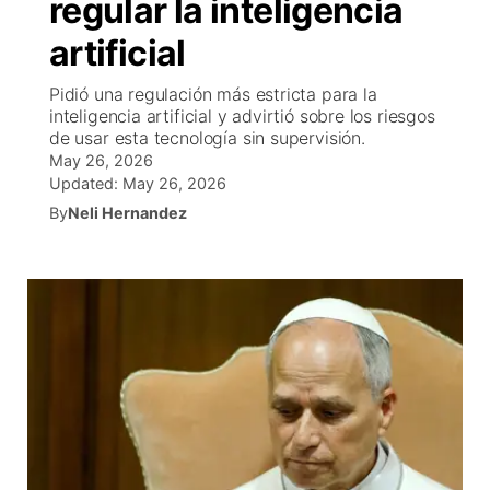
regular la inteligencia
R
Tu cana
N
Cor
co
artificial
Progr
El tiemp
EEU
Pidió una regulación más estricta para la
Rusia
inteligencia artificial y advirtió sobre los riesgos
Veo te
Cancel
Co
de usar esta tecnología sin supervisión.
May 26, 2026
Updated:
May 26, 2026
Entrete
Region
By
Neli Hernandez
Est
D
Inm
Bienveni
de