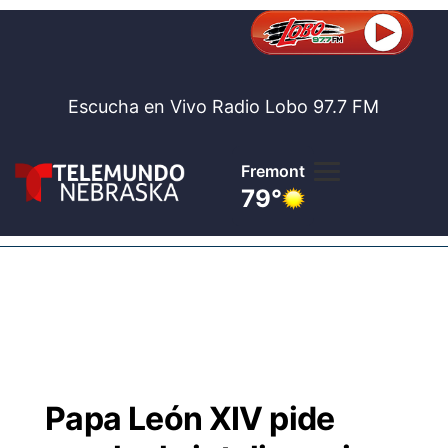
Escucha en Vivo Radio Lobo 97.7 FM
Fremont
79°
Lobo 97.
Noticia
Te
Bolsa de 
Concurso
Papa León XIV pide
Internaci