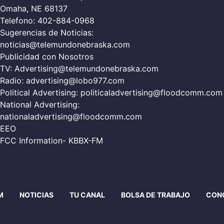
Omaha, NE 68137
Telefono:
402-884-0968
Sugerencias de Noticias:
noticias@telemundonebraska.com
Publicidad con Nosotros
TV:
Advertising@telemundonebraska.com
Radio:
advertising@lobo977.com
Political Advertising:
politicaladvertising@floodcomm.com
National Advertising:
nationaladvertising@floodcomm.com
EEO
FCC Information- KBBX-FM
M
NOTICIAS
TU CANAL
BOLSA DE TRABAJO
CON