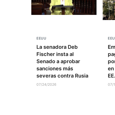
EEUU
EE
La senadora Deb
Em
Fischer insta al
pa
Senado a aprobar
po
sanciones más
en
severas contra Rusia
EE
07/24/2026
07/