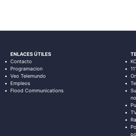
ENLACES ÚTILES
T
Contacto
K
Programacion
11
Veo Telemundo
Om
Empleos
Te
Flood Communications
Su
no
Pu
T
Ra
Po
po