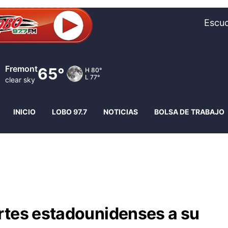
Escuc
Fremont
65°
H
80°
L
77°
clear sky
INICIO
LOBO 97.7
NOTICIAS
BOLSA DE TRABAJO
rtes estadounidenses a su