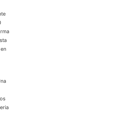
nte
0
orma
sta
 en
Una
tos
eria