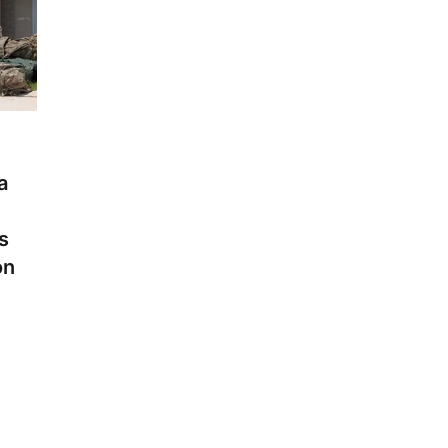
a
s
on