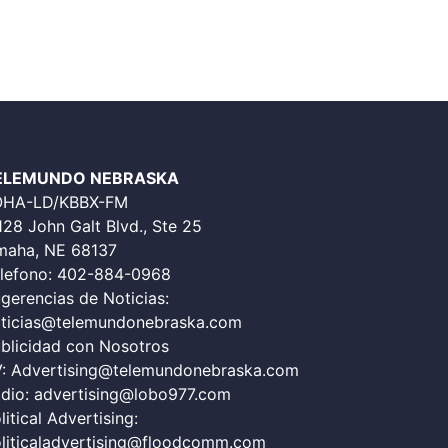
ELEMUNDO NEBRASKA
OHA-LD/KBBX-FM
128 John Galt Blvd., Ste 25
aha, NE 68137
lefono:
402-884-0968
gerencias de Noticias:
ticias@telemundonebraska.com
blicidad con Nosotros
V:
Advertising@telemundonebraska.com
dio:
advertising@lobo977.com
litical Advertising:
liticaladvertising@floodcomm.com