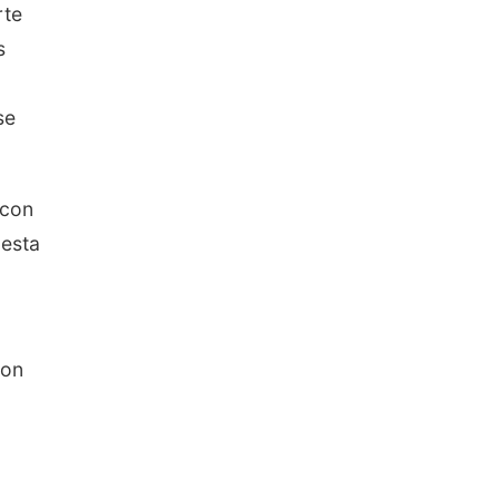
rte
s
se
 con
 esta
con