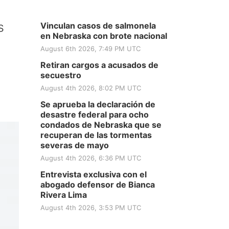
s
Vinculan casos de salmonela
en Nebraska con brote nacional
August 6th 2026, 7:49 PM UTC
Retiran cargos a acusados de
secuestro
August 4th 2026, 8:02 PM UTC
Se aprueba la declaración de
desastre federal para ocho
condados de Nebraska que se
recuperan de las tormentas
severas de mayo
August 4th 2026, 6:36 PM UTC
Entrevista exclusiva con el
abogado defensor de Bianca
Rivera Lima
August 4th 2026, 3:53 PM UTC