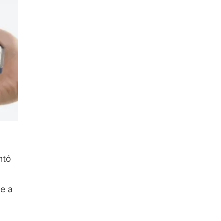
ntó
.
e a