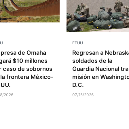
UU
EEUU
presa de Omaha
Regresan a Nebrask
gará $10 millones
soldados de la
r caso de sobornos
Guardia Nacional tra
 la frontera México-
misión en Washingt
.UU.
D.C.
18/2026
07/15/2026