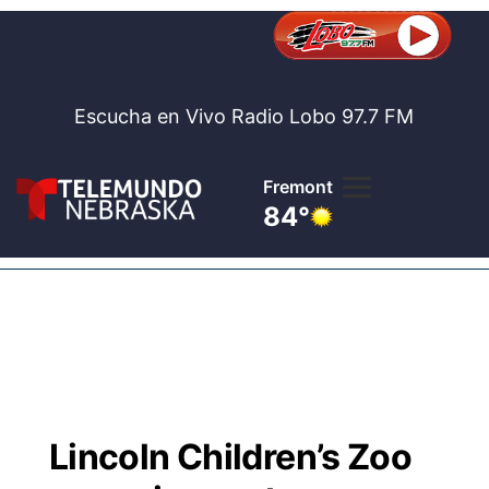
Escucha en Vivo Radio Lobo 97.7 FM
Fremont
84°
Lobo 97.
Noticia
Te
Bolsa de 
Concurso
Lincoln Children’s Zoo
Internaci