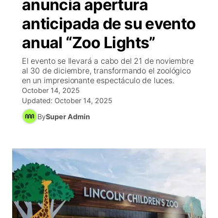
anuncia apertura
R
Tu cana
N
Cor
co
anticipada de su evento
Progr
El tiemp
EEU
anual “Zoo Lights”
Rusia
Veo te
Cancel
Co
El evento se llevará a cabo del 21 de noviembre
al 30 de diciembre, transformando el zoológico
en un impresionante espectáculo de luces.
Entrete
October 14, 2025
Region
Updated:
October 14, 2025
Est
D
By
Super Admin
Inm
Bienveni
de