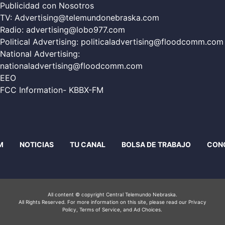
Publicidad con Nosotros
TV:
Advertising@telemundonebraska.com
Radio:
advertising@lobo977.com
Political Advertising:
politicaladvertising@floodcomm.com
National Advertising:
nationaladvertising@floodcomm.com
EEO
FCC Information- KBBX-FM
M
NOTICIAS
TU CANAL
BOLSA DE TRABAJO
CON
All content © copyright Central Telemundo Nebraska.
All Rights Reserved. For more information on this site, please read our
Privacy
Policy
, Terms of Service, and Ad Choices.