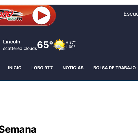
Escuc
Lincoln
65°
H
87°
L
69°
scattered clouds
INICIO
LOBO 97.7
NOTICIAS
BOLSA DE TRABAJO
e Semana