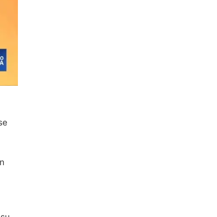
se
un
 su