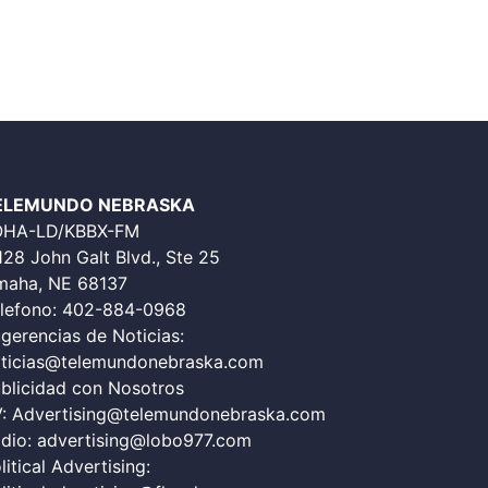
ELEMUNDO NEBRASKA
OHA-LD/KBBX-FM
128 John Galt Blvd., Ste 25
aha, NE 68137
lefono:
402-884-0968
gerencias de Noticias:
ticias@telemundonebraska.com
blicidad con Nosotros
V:
Advertising@telemundonebraska.com
dio:
advertising@lobo977.com
litical Advertising: