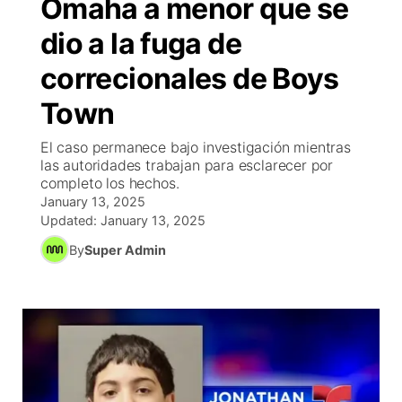
Omaha a menor que se
R
Tu cana
N
Cor
co
dio a la fuga de
Progr
El tiemp
EEU
correcionales de Boys
Rusia
Veo te
Cancel
Co
Town
El caso permanece bajo investigación mientras
Entrete
las autoridades trabajan para esclarecer por
Region
completo los hechos.
Est
January 13, 2025
D
Updated:
January 13, 2025
By
Super Admin
Inm
Bienveni
de