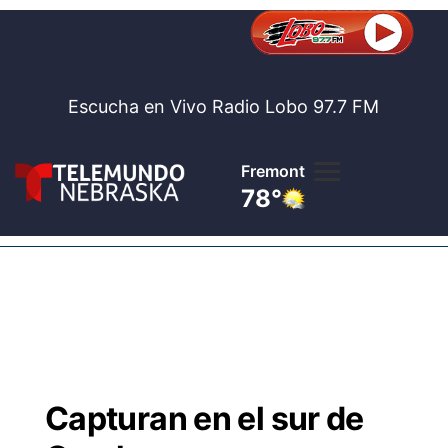
Escucha en Vivo Radio Lobo 97.7 FM
Fremont
78°
Lobo 97.
Noticia
Te
Bolsa de 
Concurso
Capturan en el sur de
Internaci