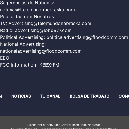
Sugerencias de Noticias:
noticias@telemundonebraska.com
Publicidad con Nosotros
TV:
Advertising@telemundonebraska.com
Radio:
advertising@lobo977.com
Political Advertising:
politicaladvertising@floodcomm.com
National Advertising:
nationaladvertising@floodcomm.com
EEO
FCC Information- KBBX-FM
M
NOTICIAS
TU CANAL
BOLSA DE TRABAJO
CON
All content © copyright Central Telemundo Nebraska.