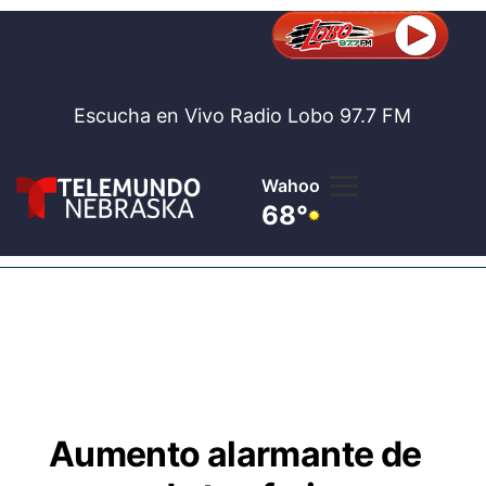
Escucha en Vivo Radio Lobo 97.7 FM
Wahoo
68°
Lobo 97.7
Noticias
Tel
Bolsa de tr
N
Concursos
Aumento alarmante de
Internacio