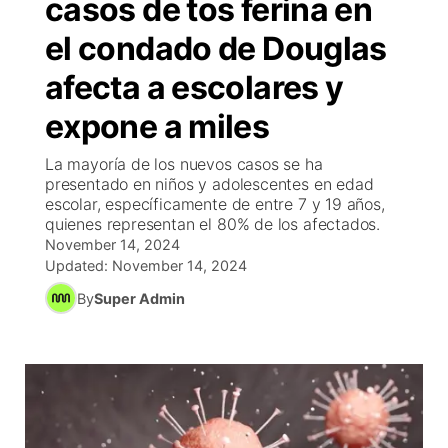
casos de tos ferina en
Reg
Tu canal
Ne
Coro
con
el condado de Douglas
Progra
El tiempo
EEUU
C
afecta a escolares y
Rusia-
Veo tel
Cancela
Con
expone a miles
T
La mayoría de los nuevos casos se ha
Entreten
presentado en niños y adolescentes en edad
Region:
escolar, específicamente de entre 7 y 19 años,
Este
quienes representan el 80% de los afectados.
De
November 14, 2024
Updated:
November 14, 2024
Inmi
By
Super Admin
Bienvenido
de 