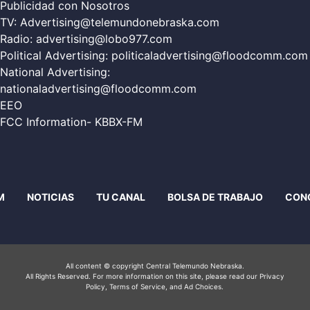
Publicidad con Nosotros
TV:
Advertising@telemundonebraska.com
Radio:
advertising@lobo977.com
Political Advertising:
politicaladvertising@floodcomm.com
National Advertising:
nationaladvertising@floodcomm.com
EEO
FCC Information- KBBX-FM
M
NOTICIAS
TU CANAL
BOLSA DE TRABAJO
CON
All content © copyright Central Telemundo Nebraska.
All Rights Reserved. For more information on this site, please read our
Privacy
Policy
, Terms of Service, and Ad Choices.