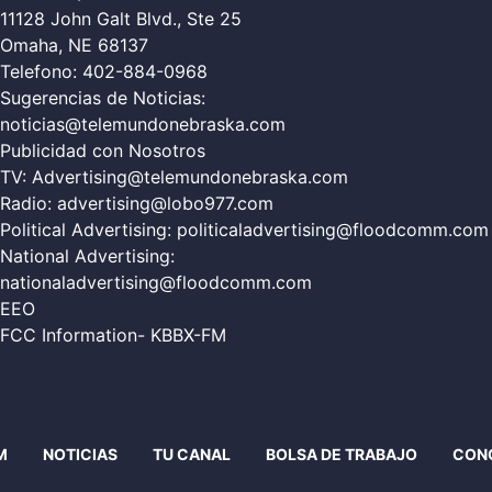
11128 John Galt Blvd., Ste 25
Omaha, NE 68137
Telefono:
402-884-0968
Sugerencias de Noticias:
noticias@telemundonebraska.com
Publicidad con Nosotros
TV:
Advertising@telemundonebraska.com
Radio:
advertising@lobo977.com
Political Advertising:
politicaladvertising@floodcomm.com
National Advertising:
nationaladvertising@floodcomm.com
EEO
FCC Information- KBBX-FM
M
NOTICIAS
TU CANAL
BOLSA DE TRABAJO
CON