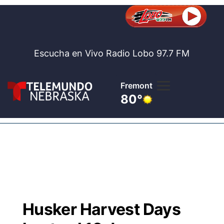
Escucha en Vivo Radio Lobo 97.7 FM
Fremont
80°
Lobo 97.
Noticia
Te
Bolsa de 
Concurso
Husker Harvest Days
Internaci