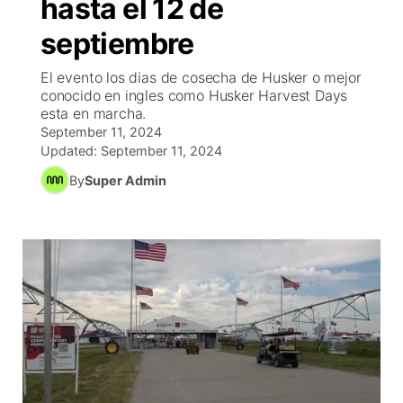
hasta el 12 de
R
Tu cana
N
Cor
co
septiembre
Progr
El tiemp
EEU
El evento los dias de cosecha de Husker o mejor
Rusia
conocido en ingles como Husker Harvest Days
Veo te
Cancel
Co
esta en marcha.
September 11, 2024
Updated:
September 11, 2024
Entrete
Region
By
Super Admin
Est
D
Inm
Bienveni
de