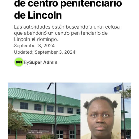
de centro penitenciario
R
Tu cana
N
Cor
co
de Lincoln
Progr
El tiemp
EEU
Las autoridades están buscando a una reclusa
Rusia
que abandonó un centro penitenciario de
Veo te
Cancel
Co
Lincoln el domingo.
September 3, 2024
Updated:
September 3, 2024
Entrete
Region
By
Super Admin
Est
D
Inm
Bienveni
de