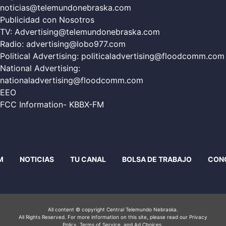
noticias@telemundonebraska.com
Publicidad con Nosotros
TV:
Advertising@telemundonebraska.com
Radio:
advertising@lobo977.com
Political Advertising:
politicaladvertising@floodcomm.com
National Advertising:
nationaladvertising@floodcomm.com
EEO
FCC Information- KBBX-FM
M
NOTICIAS
TU CANAL
BOLSA DE TRABAJO
CON
All content © copyright Central Telemundo Nebraska.
All Rights Reserved. For more information on this site, please read our
Privacy
Policy
, Terms of Service, and Ad Choices.