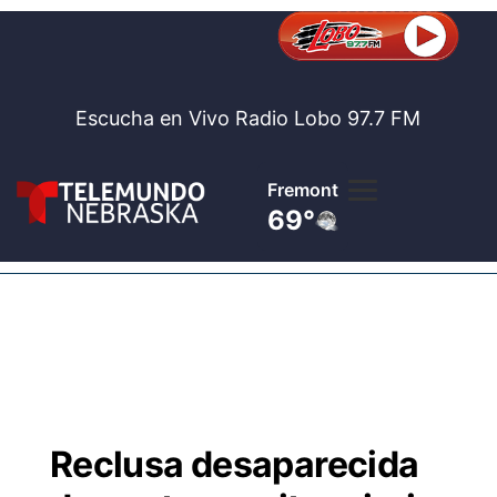
Escucha en Vivo Radio Lobo 97.7 FM
Fremont
69°
Lobo 97.
Noticia
Te
Bolsa de 
Concurso
Reclusa desaparecida
Internaci