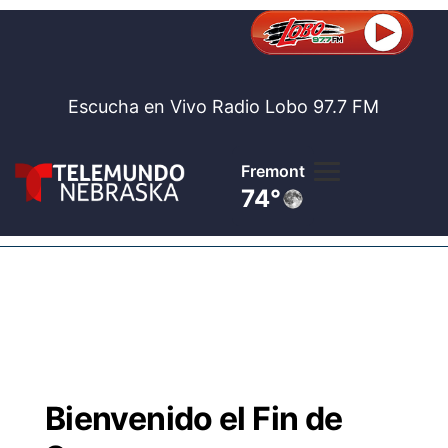
Escucha en Vivo Radio Lobo 97.7 FM
Fremont
74°
Lobo 97.
Noticia
Te
Bolsa de 
Concurso
Bienvenido el Fin de
Internaci