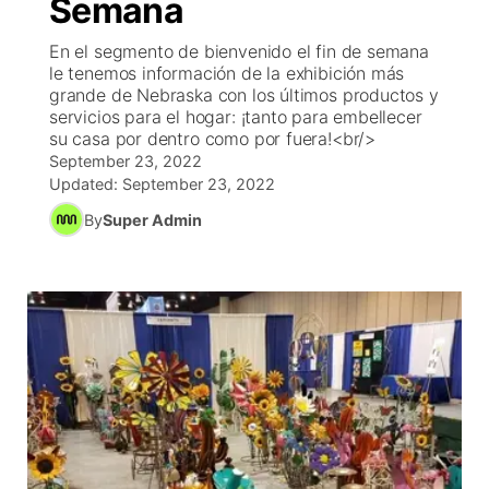
Semana
R
Tu cana
N
Cor
co
En el segmento de bienvenido el fin de semana
Progr
El tiemp
le tenemos información de la exhibición más
EEU
grande de Nebraska con los últimos productos y
Rusia
servicios para el hogar: ¡tanto para embellecer
Veo te
Cancel
Co
su casa por dentro como por fuera!<br/>
September 23, 2022
Updated:
September 23, 2022
Entrete
Region
By
Super Admin
Est
D
Inm
Bienveni
de