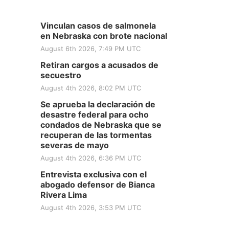
Vinculan casos de salmonela
en Nebraska con brote nacional
August 6th 2026, 7:49 PM UTC
Retiran cargos a acusados de
secuestro
August 4th 2026, 8:02 PM UTC
Se aprueba la declaración de
desastre federal para ocho
condados de Nebraska que se
recuperan de las tormentas
severas de mayo
August 4th 2026, 6:36 PM UTC
Entrevista exclusiva con el
abogado defensor de Bianca
Rivera Lima
August 4th 2026, 3:53 PM UTC