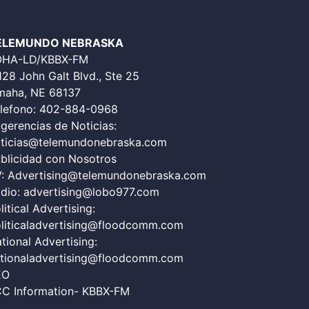
ELEMUNDO NEBRASKA
OHA-LD/KBBX-FM
128 John Galt Blvd., Ste 25
aha, NE 68137
lefono:
402-884-0968
gerencias de Noticias:
ticias@telemundonebraska.com
blicidad con Nosotros
V:
Advertising@telemundonebraska.com
dio:
advertising@lobo977.com
litical Advertising:
liticaladvertising@floodcomm.com
tional Advertising:
tionaladvertising@floodcomm.com
EO
C Information- KBBX-FM