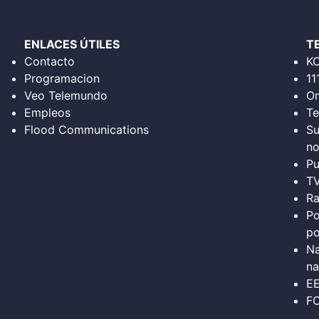
ENLACES ÚTILES
T
Contacto
K
Programacion
11
Veo Telemundo
Om
Empleos
Te
Flood Communications
Su
no
Pu
T
Ra
Po
po
Na
na
E
FC