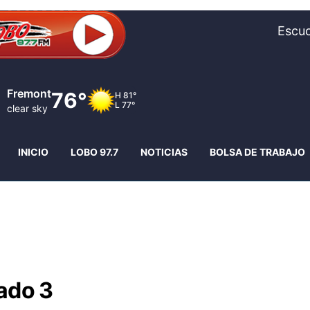
Escuc
Fremont
76°
H
81°
L
77°
clear sky
INICIO
LOBO 97.7
NOTICIAS
BOLSA DE TRABAJO
ado 3