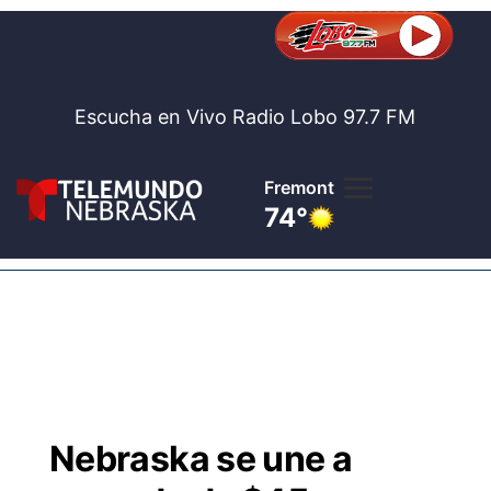
Escucha en Vivo Radio Lobo 97.7 FM
Fremont
74°
Lobo 97.
Noticia
Te
Bolsa de 
Concurso
Nebraska se une a
Internaci