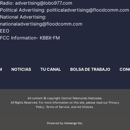
Radio:
advertising@lobo977.com
Political Advertising:
politicaladvertising@floodcomm.com
National Advertising:
nationaladvertising@floodcomm.com
EEO
FCC Information- KBBX-FM
M
NOTICIAS
TU CANAL
BOLSA DE TRABAJO
CON
All content © copyright Central Telemundo Nebraska.
All Rights Reserved. For more information on this site, please read our
Privacy
Policy
, Terms of Service, and Ad Choices.
Powered by
Immergo Inc.