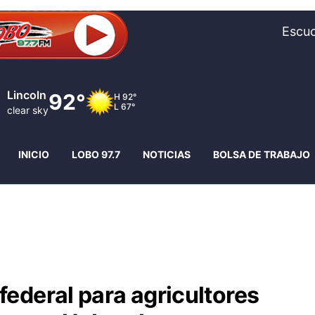
Escuc
Fremont
87°
H
89°
L
67°
clear sky
INICIO
LOBO 97.7
NOTICIAS
BOLSA DE TRABAJO
ederal para agricultores