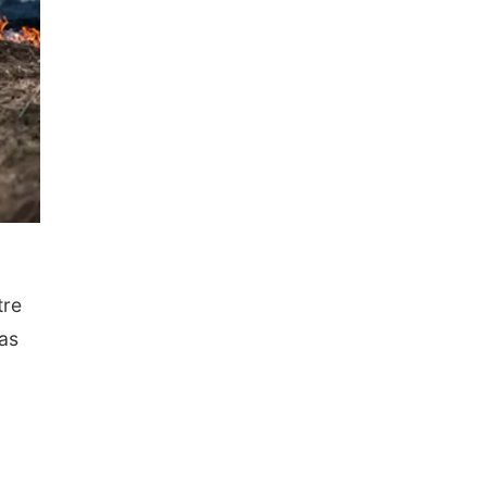
tre
as