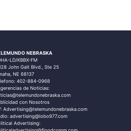
ELEMUNDO NEBRASKA
OHA-LD/KBBX-FM
128 John Galt Blvd., Ste 25
aha, NE 68137
lefono:
402-884-0968
gerencias de Noticias:
ticias@telemundonebraska.com
blicidad con Nosotros
V:
Advertising@telemundonebraska.com
dio:
advertising@lobo977.com
litical Advertising:
liticaladvertising@floodcomm.com