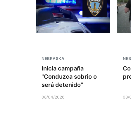
NEBRASKA
NE
Inicia campaña
Co
"Conduzca sobrio o
pr
será detenido"
08/04/2026
08/