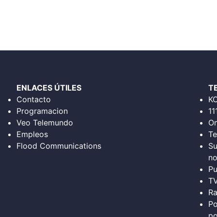
ENLACES ÚTILES
T
Contacto
K
Programacion
11
Veo Telemundo
Om
Empleos
Te
Flood Communications
Su
no
Pu
T
Ra
Po
po