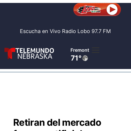
Escucha en Vivo Radio Lobo 97.7 FM
Fremont
71°
Lobo 97.
Noticia
Te
Bolsa de 
Concurso
Retiran del mercado
Internaci