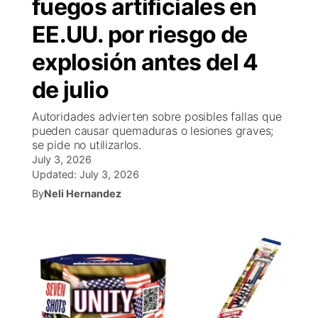
fuegos artificiales en
R
Tu cana
N
Cor
co
EE.UU. por riesgo de
Progr
El tiemp
EEU
explosión antes del 4
Rusia
Veo te
Cancel
Co
de julio
Autoridades advierten sobre posibles fallas que
Entrete
pueden causar quemaduras o lesiones graves;
Region
se pide no utilizarlos.
Est
July 3, 2026
D
Updated:
July 3, 2026
By
Neli Hernandez
Inm
Bienveni
de