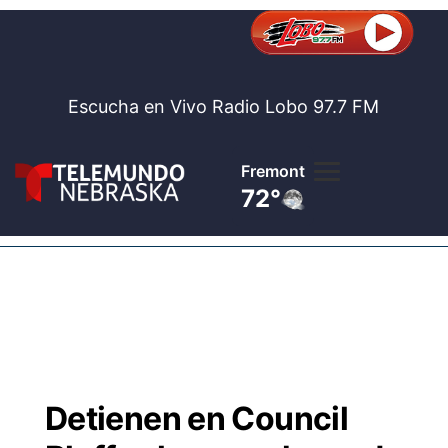
Escucha en Vivo Radio Lobo 97.7 FM
Fremont
72°
Lobo 97.
Noticia
Te
Bolsa de 
Concurso
Detienen en Council
Internaci