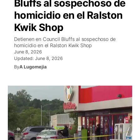
Bluffs al sospechoso de
R
Tu cana
N
Cor
co
homicidio en el Ralston
Progr
El tiemp
EEU
Kwik Shop
Rusia
Veo te
Cancel
Co
Detienen en Council Bluffs al sospechoso de
homicidio en el Ralston Kwik Shop
June 8, 2026
Entrete
Region
Updated:
June 8, 2026
Est
By
A Lugomejia
D
Inm
Bienveni
de