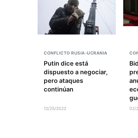
CONFLICTO RUSIA-UCRANIA
CON
Putin dice está
Bi
dispuesto a negociar,
pr
pero ataques
an
continúan
ec
gu
12/25/2022
02/