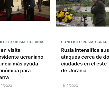
FLICTO RUSIA-UCRANIA
CONFLICTO RUSIA-UCRAN
den visita
Rusia intensifica sus
esidente ucraniano
ataques cerca de d
uncia más ayuda
ciudades en el este
onómica para
de Ucrania
erra
20/2023
11/12/2023