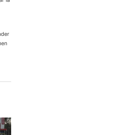
nder
nen