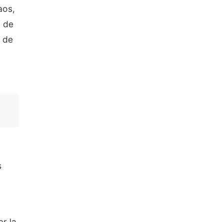
aos,
d de
 de
s
r la