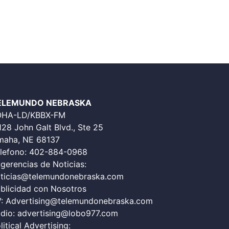
ELEMUNDO NEBRASKA
OHA-LD/KBBX-FM
128 John Galt Blvd., Ste 25
aha, NE 68137
lefono:
402-884-0968
gerencias de Noticias:
ticias@telemundonebraska.com
blicidad con Nosotros
V:
Advertising@telemundonebraska.com
dio:
advertising@lobo977.com
litical Advertising: