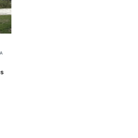
IA
os