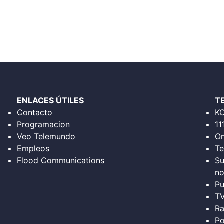
ENLACES ÚTILES
T
Contacto
K
Programacion
11
Veo Telemundo
Om
Empleos
Te
Flood Communications
Su
no
Pu
T
Ra
Po