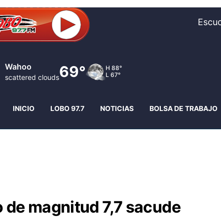
Escuc
Wahoo
69°
H
88°
L
67°
scattered clouds
INICIO
LOBO 97.7
NOTICIAS
BOLSA DE TRABAJO
 de magnitud 7,7 sacude