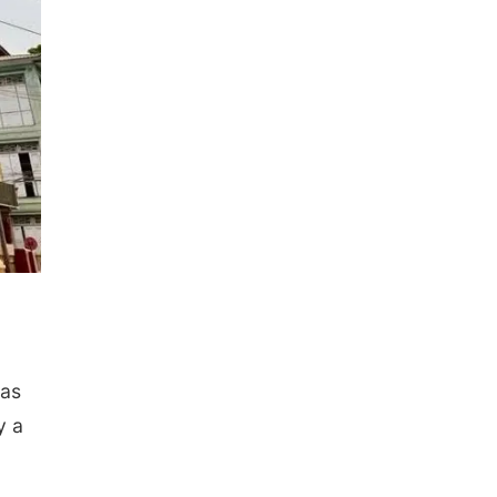
das
y a