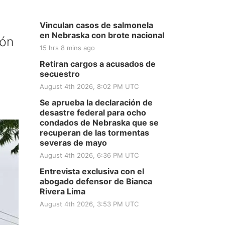
Vinculan casos de salmonela
en Nebraska con brote nacional
ión
15 hrs 8 mins ago
Retiran cargos a acusados de
secuestro
August 4th 2026, 8:02 PM UTC
Se aprueba la declaración de
desastre federal para ocho
condados de Nebraska que se
recuperan de las tormentas
severas de mayo
August 4th 2026, 6:36 PM UTC
Entrevista exclusiva con el
abogado defensor de Bianca
Rivera Lima
August 4th 2026, 3:53 PM UTC