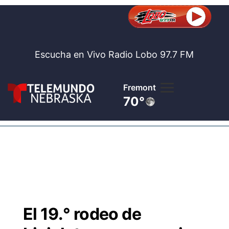
Escucha en Vivo Radio Lobo 97.7 FM
Fremont
70°
Lobo 97.
Noticia
Te
Bolsa de 
Concurso
El 19.° rodeo de
Internaci