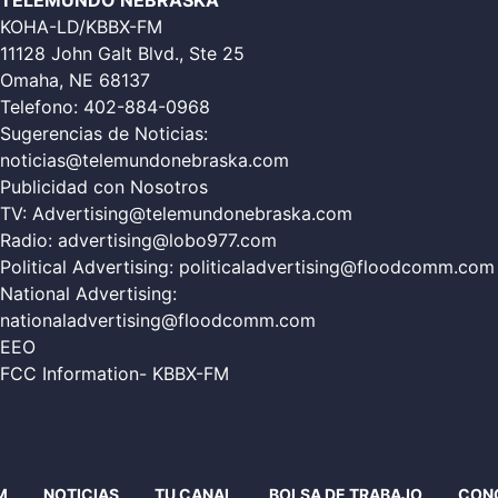
TELEMUNDO NEBRASKA
KOHA-LD/KBBX-FM
11128 John Galt Blvd., Ste 25
Omaha, NE 68137
Telefono:
402-884-0968
Sugerencias de Noticias:
noticias@telemundonebraska.com
Publicidad con Nosotros
TV:
Advertising@telemundonebraska.com
Radio:
advertising@lobo977.com
Political Advertising:
politicaladvertising@floodcomm.com
National Advertising:
nationaladvertising@floodcomm.com
EEO
FCC Information- KBBX-FM
M
NOTICIAS
TU CANAL
BOLSA DE TRABAJO
CON