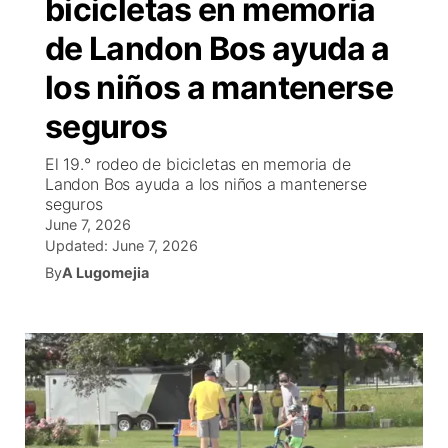
bicicletas en memoria
R
Tu cana
N
Cor
co
de Landon Bos ayuda a
Progr
El tiemp
EEU
los niños a mantenerse
Rusia
Veo te
Cancel
Co
seguros
El 19.° rodeo de bicicletas en memoria de
Entrete
Landon Bos ayuda a los niños a mantenerse
Region
seguros
Est
June 7, 2026
D
Updated:
June 7, 2026
By
A Lugomejia
Inm
Bienveni
de